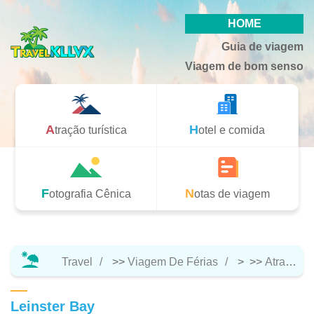
HOME
Guia de viagem
Viagem de bom senso
Atração turística
Hotel e comida
Fotografia Cênica
Notas de viagem
Travel
>>
Viagem De Férias
> >>
Atração Turística
Leinster Bay