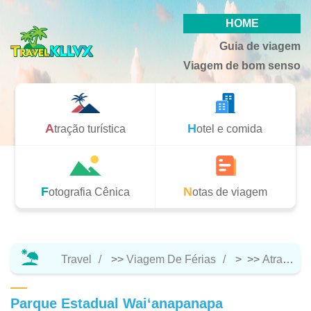
HOME
Guia de viagem
Viagem de bom senso
Atração turística
Hotel e comida
Fotografia Cênica
Notas de viagem
Travel
>>
Viagem De Férias
> >>
Atração Turística
Parque Estadual Waiʻanapanapa