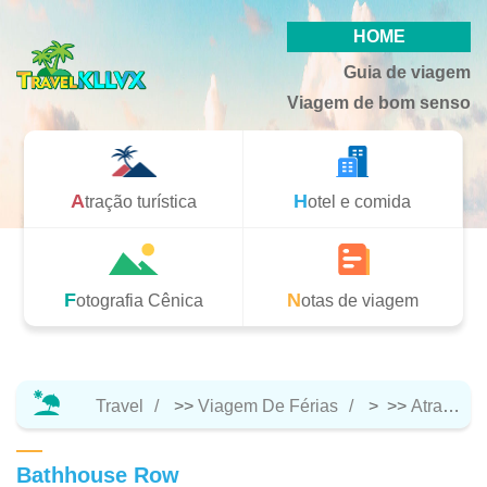
HOME
Guia de viagem
Viagem de bom senso
Atração turística
Hotel e comida
Fotografia Cênica
Notas de viagem
Travel
>>
Viagem De Férias
> >>
Atração Turística
Bathhouse Row