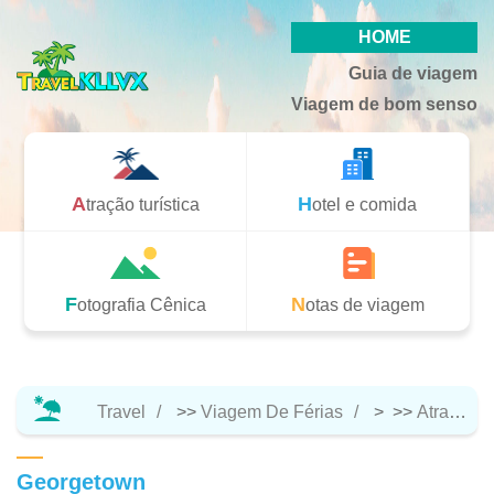
HOME
Guia de viagem
Viagem de bom senso
Atração turística
Hotel e comida
Fotografia Cênica
Notas de viagem
Travel
>>
Viagem De Férias
> >>
Atração Turística
Georgetown