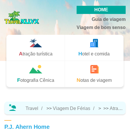
HOME
Guia de viagem
Viagem de bom senso
Atração turística
Hotel e comida
Fotografia Cênica
Notas de viagem
Travel
>>
Viagem De Férias
> >>
Atração Turística
P.J. Ahern Home