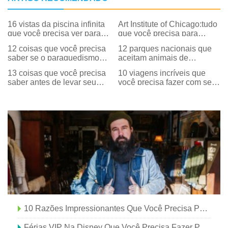
16 vistas da piscina infinita
Art Institute of Chicago:tudo
que você precisa ver para
que você precisa para
acreditar
planejar sua visita
12 coisas que você precisa
12 parques nacionais que
saber se o paraquedismo
aceitam animais de
está na sua lista de desejos
estimação que você precisa
13 coisas que você precisa
10 viagens incríveis que
visitar com seu cachorro
saber antes de levar seu
você precisa fazer com seu
filho para um parque
esquadrão de garotas neste
aquático
verão
10 Razões Impressionantes Que Você Precisa Para Entrar Em Seu Carro E Visitar As Catskills
Férias VIP Na Disney Que Você Precisa Fazer Pelo Menos Uma Vez Na Vida