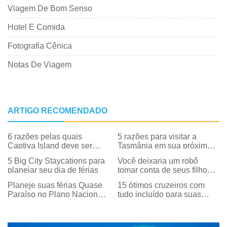
Viagem De Bom Senso
Hotel E Comida
Fotografia Cênica
Notas De Viagem
ARTIGO RECOMENDADO
6 razões pelas quais
5 razões para visitar a
Captiva Island deve ser
Tasmânia em sua próxima
suas próximas férias
viagem para baixo
5 Big City Staycations para
Você deixaria um robô
planejar seu dia de férias
tomar conta de seus filhos
nas férias?
Planeje suas férias Quase
15 ótimos cruzeiros com
Paraíso no Plano Nacional
tudo incluído para suas
para o Dia de Férias
próximas férias