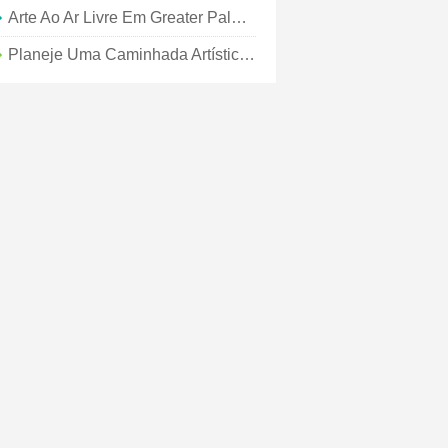
Arte Ao Ar Livre Em Greater Palm Springs
Planeje Uma Caminhada Artística Na Grande Palm Springs