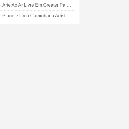
Arte Ao Ar Livre Em Greater Palm Springs
Planeje Uma Caminhada Artística Na Grande Palm Springs