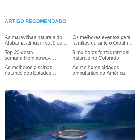
ARTIGO RECOMENDADO
As maravilhas naturais do
Os melhores eventos para
Alabama atingem você com
famílias durante o Orgulho
sua melhor chance
LGBT 2019
Top 20 desta
9 melhores fontes termais
semana:Hemingway,
naturais no Colorado
Melhores estadias do
As melhores piscinas
As melhores cidades
mundo e um lado do Poe
naturais dos Estados
ambulantes da América
Unidos