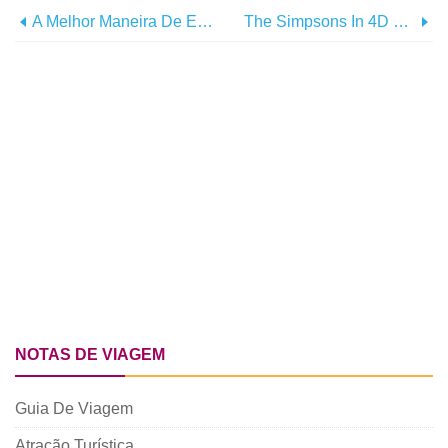
A Melhor Maneira De Embalar Uma Sacola De Praia
The Simpsons In 4D É Inaugurado Na Broadway Na Praia
NOTAS DE VIAGEM
Guia De Viagem
Atração Turística