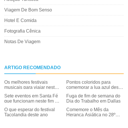
Viagem De Bom Senso
Hotel E Comida
Fotografia Cênica
Notas De Viagem
ARTIGO RECOMENDADO
Os melhores festivais
Pontos coloridos para
musicais para viajar neste
comemorar a lua azul deste
verão
mês
Sete eventos em Santa Fé
Fuga de fim de semana do
que funcionam neste fim de
Dia do Trabalho em Dallas
semana do Dia do Trabalho
O que esperar do festival
Comemore o Mês da
Tacolandia deste ano
Herança Asiática no 28º
Festival Asiático Anual