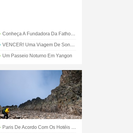
Conheça A Fundadora Da Fathom, Pavia Rosati
VENCER! Uma Viagem De Sonho Para A Índia
Um Passeio Noturno Em Yangon
Paris De Acordo Com Os Hotéis Que Amamos