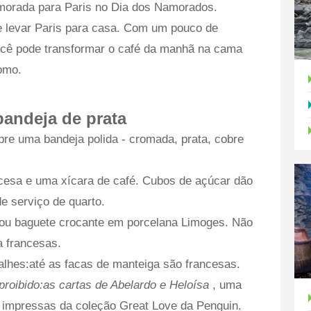
morada para Paris no Dia dos Namorados.
 levar Paris para casa. Com um pouco de
ocê pode transformar o café da manhã na cama
omo.
bandeja de prata
re uma bandeja polida - cromada, prata, cobre
ncesa e uma xícara de café. Cubos de açúcar dão
e serviço de quarto.
e ou baguete crocante em porcelana Limoges. Não
a francesas.
alhes:até as facas de manteiga são francesas.
proibido:as cartas de Abelardo e Heloísa
, uma
 impressas da coleção Great Love da Penguin.