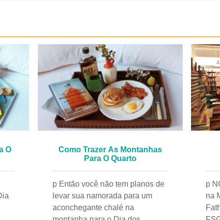
a O
Como Trazer As Montanhas
Para O Quarto
p Então você não tem planos de
p N
Dia
levar sua namorada para um
na 
aconchegante chalé na
Fat
montanha para o Dia dos
FSG