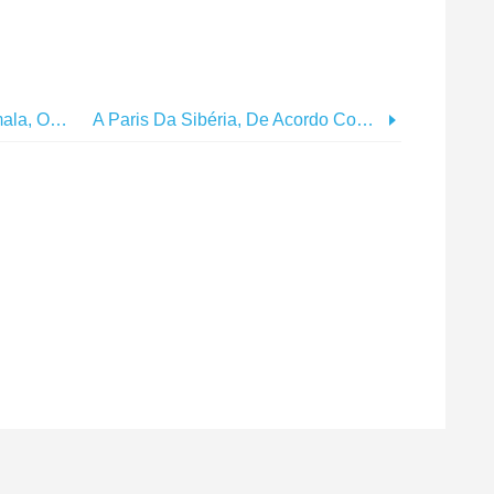
Agora Você Sabe Sobre Cuixmala, O Refúgio Épico Da Costa Do Pacífico
A Paris Da Sibéria, De Acordo Com Chekov