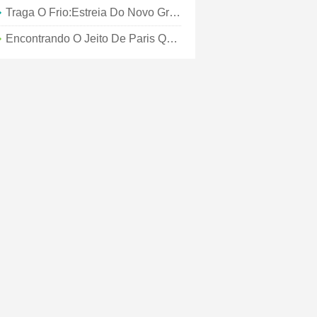
Traga O Frio:Estreia Do Novo Grupo De Hotéis Amastan Em Paris
Encontrando O Jeito De Paris Quando Você Está Perdido Em Cheeseland