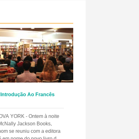
Introdução Ao Francês
OVA YORK - Ontem à noite
McNally Jackson Books,
hom se reuniu com a editora
 em nome do novo livro de