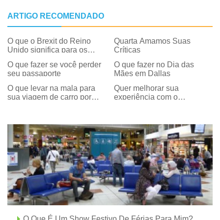
ARTIGO RECOMENDADO
O que o Brexit do Reino
Quarta Amamos Suas
Unido significa para os
Críticas
viajantes americanos
O que fazer se você perder
O que fazer no Dia das
seu passaporte
Mães em Dallas
O que levar na mala para
Quer melhorar sua
sua viagem de carro por
experiência com o
Dallas
CityPASS? Existe um
aplicativo para isso.
O Que É Um Show Festivo De Férias Para Mim?