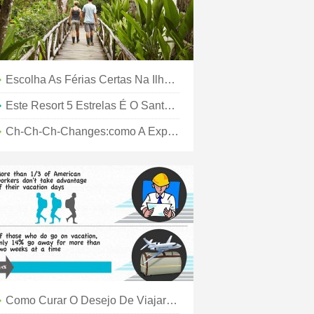
Escolha As Férias Certas Na Ilha Para O Seu Estilo De Viagem
Este Resort 5 Estrelas É O Santuário De Férias De Que Você Precisa Na Sua Vida
Ch-Ch-Ch-Changes:como A Experiência De Viagem Evolui Com Você
Como Curar O Desejo De Viajar Quando Você Não Pode Viajar