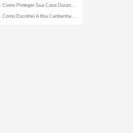
Como Proteger Sua Casa Durante As Férias
Como Escolher A Ilha Caribenha Certa Para Suas Férias