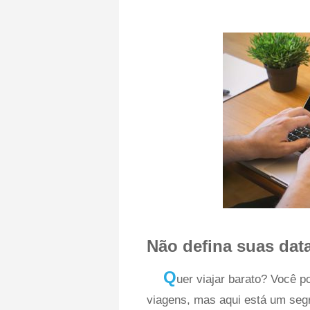
Não defina suas dat
Q
uer viajar barato? Você p
viagens, mas aqui está um segr