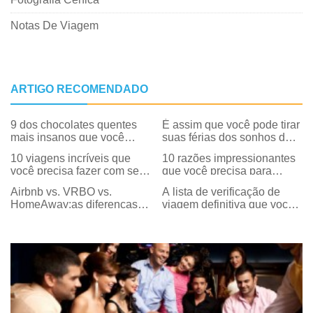
Notas De Viagem
ARTIGO RECOMENDADO
9 dos chocolates quentes
É assim que você pode tirar
mais insanos que você
suas férias dos sonhos de
precisa para experimentar
todos os tempos a um preço
10 viagens incríveis que
10 razões impressionantes
neste inverno
baixo
você precisa fazer com seu
que você precisa para
esquadrão de garotas neste
entrar em seu carro e visitar
Airbnb vs. VRBO vs.
A lista de verificação de
verão
as Catskills
HomeAway:as diferenças
viagem definitiva que você
que você precisa saber
precisa antes de sua
próxima viagem