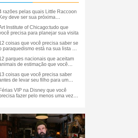
4 razões pelas quais Little Raccoon
Key deve ser sua próxima
escapada!
Art Institute of Chicago:tudo que
você precisa para planejar sua visita
12 coisas que você precisa saber se
o paraquedismo está na sua lista de
desejos
12 parques nacionais que aceitam
animais de estimação que você
precisa visitar com seu cachorro
13 coisas que você precisa saber
antes de levar seu filho para um
parque aquático
Férias VIP na Disney que você
precisa fazer pelo menos uma vez
na vida