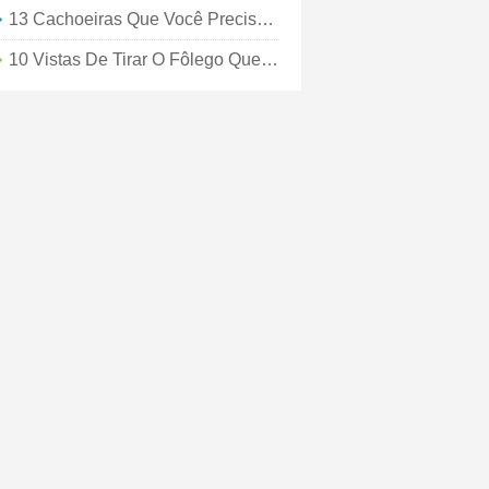
13 Cachoeiras Que Você Precisa Em Sua Vida:não É Necessário Passaporte
10 Vistas De Tirar O Fôlego Que Você Precisa Em Sua Vida, Não É Necessário Passaporte