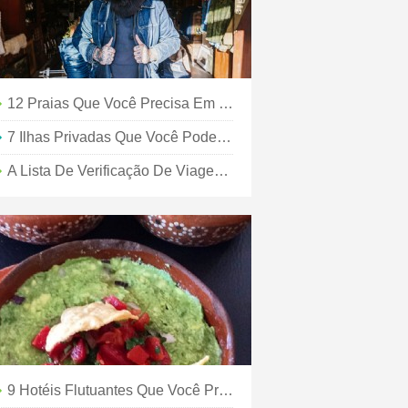
12 Praias Que Você Precisa Em Sua Vida:não É Necessário Passaporte
7 Ilhas Privadas Que Você Pode Alugar Sem Quebrar O Banco
A Lista De Verificação De Viagem Definitiva Que Você Precisa Antes De Sua Próxima Viagem
9 Hotéis Flutuantes Que Você Precisa Na Sua Vida