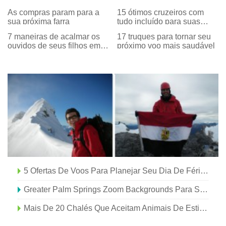
em troca de dinheiro
As compras param para a
15 ótimos cruzeiros com
sua próxima farra
tudo incluído para suas
próximas férias
7 maneiras de acalmar os
17 truques para tornar seu
ouvidos de seus filhos em
próximo voo mais saudável
seu próximo voo
5 Ofertas De Voos Para Planejar Seu Dia De Férias
Greater Palm Springs Zoom Backgrounds Para Sua Próxima Reunião Virtual!
Mais De 20 Chalés Que Aceitam Animais De Estimação Para Sua Próxima Escapada Na Virgínia