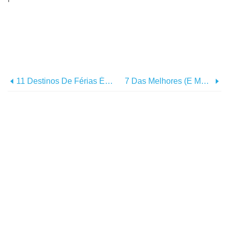
11 Destinos De Férias Épicos Para Viciados Em Adrenalina
7 Das Melhores (e Mais Românticas) Aulas De Culinária Para Casais