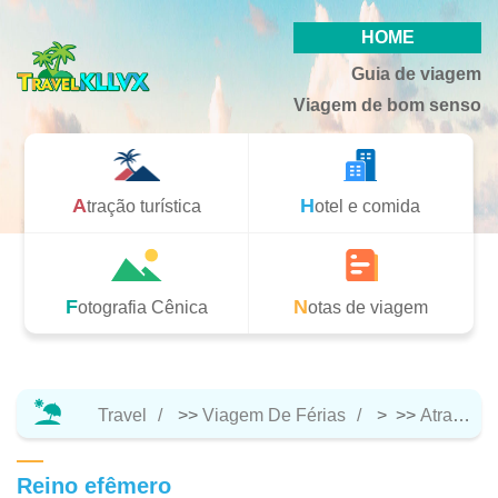
HOME
Guia de viagem
Viagem de bom senso
Atração turística
Hotel e comida
Fotografia Cênica
Notas de viagem
Travel
>>
Viagem De Férias
> >>
Atração Turística
Reino efêmero