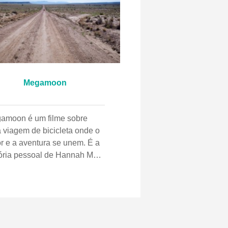
Megamoon
amoon é um filme sobre
 viagem de bicicleta onde o
r e a aventura se unem. É a
tória pessoal de Hannah Maia
re como ela puxou um trailer
ado pela trilha de mountain
e mais longa do mundo.
is de dar o nó, Patrick e
nah agruparam todas as