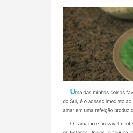
U
ma das minhas coisas fav
do Sul, é o acesso imediato ao 
amar em uma refeição produzid
O camarão é provavelmente 
os Estados Unidos, e aqui na C