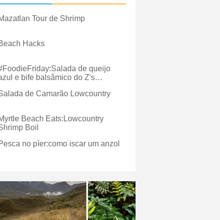
Mazatlan Tour de Shrimp
Beach Hacks
#FoodieFriday:Salada de queijo
azul e bife balsâmico do Z's
Amazing Kitchen
Salada de Camarão Lowcountry
Myrtle Beach Eats:Lowcountry
Shrimp Boil
Pesca no píer:como iscar um anzol