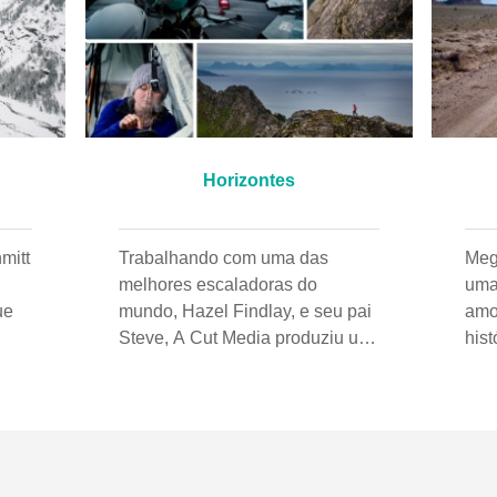
Horizontes
mitt
Trabalhando com uma das
Meg
melhores escaladoras do
uma
ue
mundo, Hazel Findlay, e seu pai
amo
Steve, A Cut Media produziu um
his
um
retrato inspirador em torno de
sob
ra
sua abordagem única de viver
pes
para o hoje da vida. O filme foi
bik
rodado na Noruega e na casa de
Depo
as
Steve na Austrália e inspirado na
Han