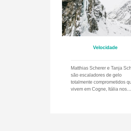
Velocidade
Matthias Scherer e Tanja Sch
são escaladores de gelo
totalmente comprometidos q
vivem em Cogne, Itália nos
últimos dez anos. A área é 
lugar com uma densidade ra
de rotas de gelo de alta
qualidade:um playground
perfeito para desenvolver su