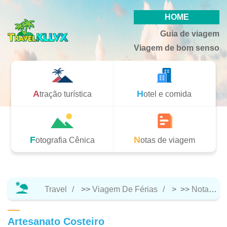
HOME
Guia de viagem
Viagem de bom senso
Atração turística
Hotel e comida
Fotografia Cênica
Notas de viagem
Travel
>>
Viagem De Férias
> >>
Notas De Viagem
Artesanato Costeiro