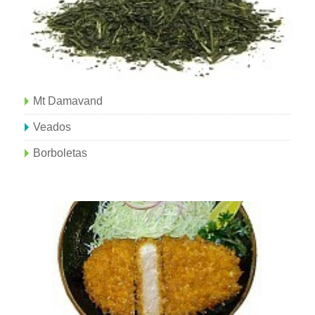
Mt Damavand
Veados
Borboletas