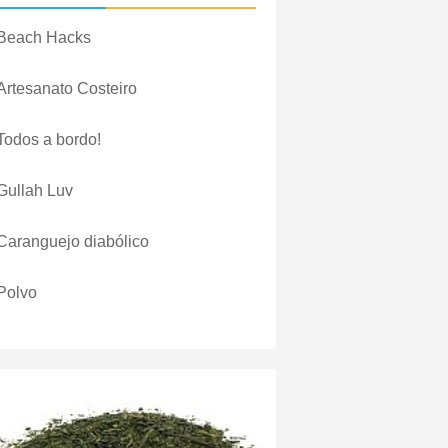
Beach Hacks
Artesanato Costeiro
Todos a bordo!
Gullah Luv
Caranguejo diabólico
Polvo