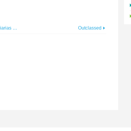
Deuses Da Montanha E Especiarias Tropicais
Outclassed