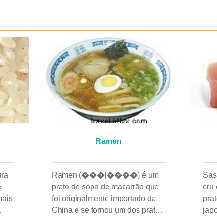
Ramen
ura
Ramen (���[����) é um
Sas
é
prato de sopa de macarrão que
cru 
mais
foi originalmente importado da
pra
China e se tornou um dos pratos
jap