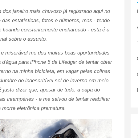
 dos janeiro mais chuvoso já registrado aqui no
 das estatísticas, fatos e números, mas - tendo
e ficando constantemente encharcado - esta é a
inal sobre o assunto.
o e miserável me deu muitas boas oportunidades
 d'água para iPhone 5 da Lifedge; de tentar obter
verno na minha bicicleta, em vagar pelas colinas
umbre do indescritível sol de inverno em meio
 justo dizer que, apesar de tudo, a capa do
s intempéries - e me salvou de tentar reabilitar
a morte eletrônica prematura.