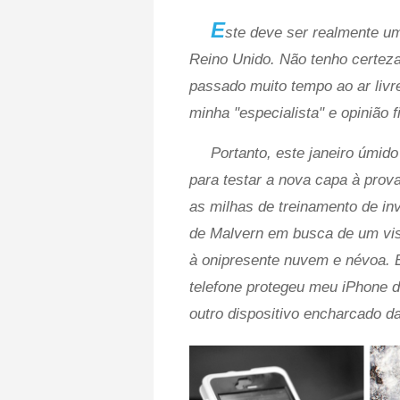
E
ste deve ser realmente um
Reino Unido. Não tenho certeza
passado muito tempo ao ar livr
minha "especialista" e opinião f
Portanto, este janeiro úmid
para testar a nova capa à prova
as milhas de treinamento de in
de Malvern em busca de um visl
à onipresente nuvem e névoa. É
telefone protegeu meu iPhone da
outro dispositivo encharcado d