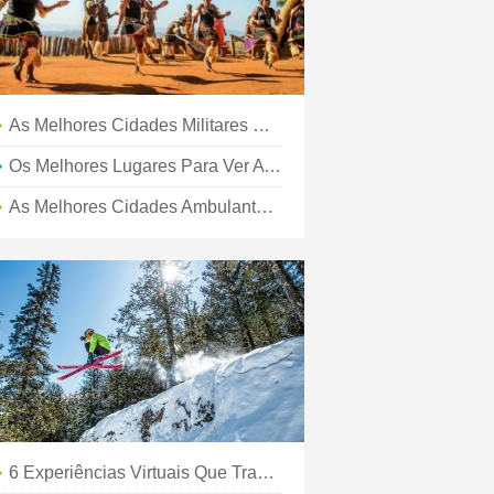
As Melhores Cidades Militares Da América
Os Melhores Lugares Para Ver A Folhagem De Outono No Sul
As Melhores Cidades Ambulantes Da América
6 Experiências Virtuais Que Trazem O Melhor De Santa Fé Até Você