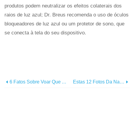
produtos podem neutralizar os efeitos colaterais dos
raios de luz azul; Dr. Breus recomenda o uso de óculos
bloqueadores de luz azul ou um protetor de sono, que
se conecta à tela do seu dispositivo.
6 Fatos Sobre Voar Que Ajudarão Você A Manter A Calma Em Seu Próximo Voo
Estas 12 Fotos Da National Geographic Das Maiores Paisagens Do Mundo Vão Te Deixar Maravilhado