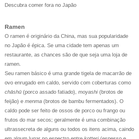
Descubra comer fora no Japão
Ramen
O ramen é originário da China, mas sua popularidade
no Japão é épica. Se uma cidade tem apenas um
restaurante, as chances são de que seja uma loja de
ramen.
Seu ramen básico é uma grande tigela de macarrão de
ovo enrugado em caldo, servido com coberturas como
chāshū
(porco assado fatiado),
moyashi
(brotos de
feijão) e
menma
(brotos de bambu fermentados). O
caldo pode ser feito de ossos de porco ou frango ou
frutos do mar secos; geralmente é uma combinação
ultrassecreta de alguns ou todos os itens acima, caindo
em algum lugar no espectro entre
kotteri
(espesso e