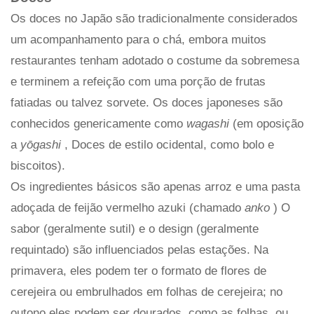
Os doces no Japão são tradicionalmente considerados
um acompanhamento para o chá, embora muitos
restaurantes tenham adotado o costume da sobremesa
e terminem a refeição com uma porção de frutas
fatiadas ou talvez sorvete. Os doces japoneses são
conhecidos genericamente como
wagashi
(em oposição
a
yōgashi
, Doces de estilo ocidental, como bolo e
biscoitos).
Os ingredientes básicos são apenas arroz e uma pasta
adoçada de feijão vermelho azuki (chamado
anko
) O
sabor (geralmente sutil) e o design (geralmente
requintado) são influenciados pelas estações. Na
primavera, eles podem ter o formato de flores de
cerejeira ou embrulhados em folhas de cerejeira; no
outono eles podem ser dourados, como as folhas, ou