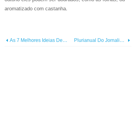
aromatizado com castanha.
As 7 Melhores Ideias De Viagens De Inverno Ao Redor Do Mundo
Plurianual Do Jornalista, Odisséia De Caminhada Global Traça Os Caminhos De Nossos Primeiros Ancestrais