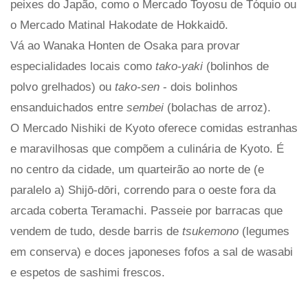
peixes do Japão, como o Mercado Toyosu de Tóquio ou
o Mercado Matinal Hakodate de Hokkaidō.
Vá ao Wanaka Honten de Osaka para provar
especialidades locais como
tako-yaki
(bolinhos de
polvo grelhados) ou
tako-sen
- dois bolinhos
ensanduichados entre
sembei
(bolachas de arroz).
O Mercado Nishiki de Kyoto oferece comidas estranhas
e maravilhosas que compõem a culinária de Kyoto. É
no centro da cidade, um quarteirão ao norte de (e
paralelo a) Shijō-dōri, correndo para o oeste fora da
arcada coberta Teramachi. Passeie por barracas que
vendem de tudo, desde barris de
tsukemono
(legumes
em conserva) e doces japoneses fofos a sal de wasabi
e espetos de sashimi frescos.