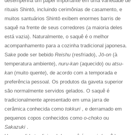
desempenha um papel importante em uma variedade de
rituais Shintō, incluindo cerimônias de casamento, e
muitos santuários Shintō exibem enormes barris de
saquê na frente de seus corredores (a maioria deles
está vazia). Naturalmente, o saquê é o melhor
acompanhamento para a cozinha tradicional japonesa.
Sake pode ser bebido
Reishu
(resfriado),
Jō-on
(à
temperatura ambiente),
nuru-kan
(aquecido) ou
atsu-
kan
(muito quente), de acordo com a temporada e
preferência pessoal. Os produtos da gaveta superior
são normalmente servidos gelados. O saquê é
tradicionalmente apresentado em uma jarra de
cerâmica conhecida como
tokkuri
, e derramado em
pequenos copos conhecidos como
o-choko
ou
Sakazuki
.