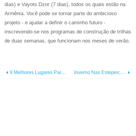
dias) e Vayots Dzor (7 dias), todos os quais estão na
Armênia. Você pode se tornar parte do ambicioso
projeto - e ajudar a definir o caminho futuro -
inscrevendo-se nos programas de construção de trilhas
de duas semanas, que funcionam nos meses de verão.
9 Melhores Lugares Para Aventuras De SUP De Longa Distância
Inverno Nas Estepes:por Que Você Deveria Visitar A Mongólia Na Baixa Temporada